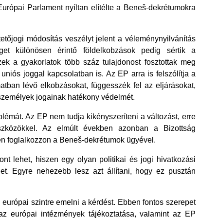
Európai Parlament nyíltan elítélte a Beneš-dekrétumokra 
etőjogi módosítás veszélyt jelent a véleménynyilvánítás 
t különösen érintő földelkobzások pedig sértik a 
zek a gyakorlatok több száz tulajdonost fosztottak meg 
uniós joggal kapcsolatban is. Az EP arra is felszólítja a 
atban lévő elkobzásokat, függesszék fel az eljárásokat, 
 személyek jogainak hatékony védelmét. 
át. Az EP nem tudja kikényszeríteni a változást, erre 
szközökkel. Az elmúlt években azonban a Bizottság 
en foglalkozzon a Beneš-dekrétumok ügyével. 
nt lehet, hiszen egy olyan politikai és jogi hivatkozási 
het. Egyre nehezebb lesz azt állítani, hogy ez pusztán 
európai szintre emelni a kérdést. Ebben fontos szerepet 
az európai intézmények tájékoztatása, valamint az EP 