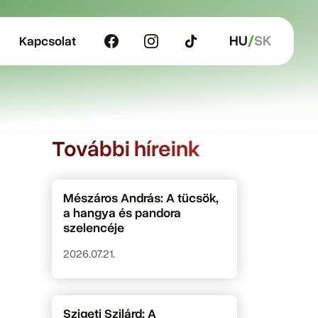
HU
SK
Kapcsolat
További híreink
Mészáros András: A tücsök,
a hangya és pandora
szelencéje
2026.07.21.
Szigeti Szilárd: A