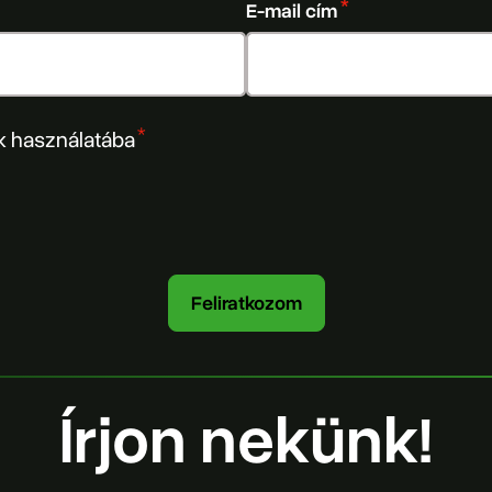
E-mail cím
k használatába
Írjon nekünk!