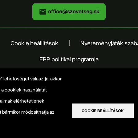
office@szovetseg.sk
Cookie beállítások
Nyereményjáték szab
EPP politikai programja
" lehetőséget választja, akkor
 a cookiek használatát
rtalmak elérhetetlenek
COOKIE BEÁLLÍTÁSOK
t bármikor módosíthatja az