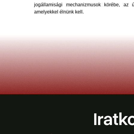
jogállamisági mechanizmusok körébe, az új
amelyekkel élnünk kell.
Iratk