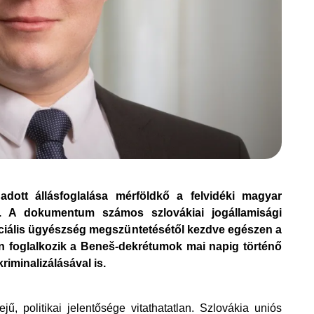
dott állásfoglalása mérföldkő a felvidéki magyar 
. A dokumentum számos szlovákiai jogállamisági 
eciális ügyészség megszüntetésétől kezdve egészen a 
en foglalkozik a Beneš-dekrétumok mai napig történő 
riminalizálásával is.
ű, politikai jelentősége vitathatatlan. Szlovákia uniós 