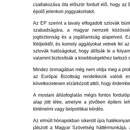
csatlakozása óta először fordult elő, hogy az 
épülő jelenkori joggyakorlatot.
Az EP szerint a tavaly elfogadott szlovák bünt
szabadságára, a magyar nemzeti közössége
jogbiztonság és a jogállamiság alapelveit. E
földjeiktől, és komoly aggályokat vetnek fel az 
szlovák hatóságokat, hogy állítsák le a folyam
valamint biztosítsák a kisebbségekhez tartozó
Mindez önmagában még nem oldja meg a problém
az Európai Bizottság rendelkezik valódi e
következetesen elzárkózott attól, hogy érdemb
A mostani állásfoglalás mégis fontos fordulópo
alap jött létre, amelyre a jövőben építeni le
történelmi vagy belpolitikai kérdés. 
Az elmúlt hónapokban sikerült újra hatékonyan 
játszott a Magyar Szövetség háttérmunkája, 