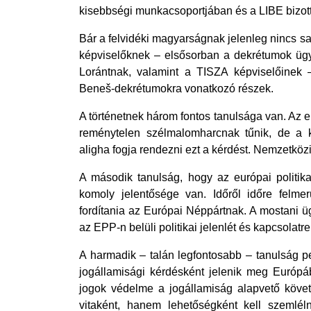
kisebbségi munkacsoportjában és a LIBE bizotts
Bár a felvidéki magyarságnak jelenleg nincs sa
képviselőknek – elsősorban a dekrétumok ügy
Lorántnak, valamint a TISZA képviselőinek –
Beneš-dekrétumokra vonatkozó részek. 
A történetnek három fontos tanulsága van. Az e
reménytelen szélmalomharcnak tűnik, de a k
aligha fogja rendezni ezt a kérdést. Nemzetköz
A második tanulság, hogy az európai politika
komoly jelentősége van. Időről időre felmerü
fordítania az Európai Néppártnak. A mostani ü
az EPP-n belüli politikai jelenlét és kapcsolatre
A harmadik – talán legfontosabb – tanulság p
jogállamisági kérdésként jelenik meg Európá
jogok védelme a jogállamiság alapvető követ
vitaként, hanem lehetőségként kell szemlél