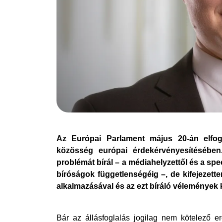
Az Európai Parlament május 20-án elfoga
közösség európai érdekérvényesítésében
problémát bírál – a médiahelyzettől és a sp
bíróságok függetlenségéig –, de kifejezett
alkalmazásával és az ezt bíráló vélemények k
Bár az állásfoglalás jogilag nem kötelező erej