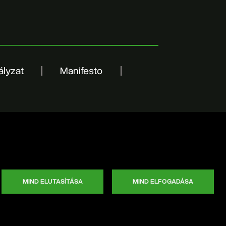
ályzat
Manifesto
MIND ELUTASÍTÁSA
MIND ELFOGADÁSA