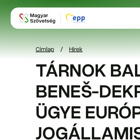
Ugrás a tartalomra
Címlap
Hírek
TÁRNOK BAL
BENEŠ-DEK
ÜGYE EURÓP
JOGÁLLAMI