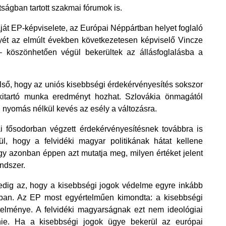
ágban tartott szakmai fórumok is. 
ját EP-képviselete, az Európai Néppártban helyet foglaló 
ét az elmúlt években következetesen képviselő Vincze 
 köszönhetően végül bekerültek az állásfoglalásba a 
lső, hogy az uniós kisebbségi érdekérvényesítés sokszor 
itartó munka eredményt hozhat. Szlovákia önmagától 
i nyomás nélkül kevés az esély a változásra. 
i fősodorban végzett érdekérvényesítésnek továbbra is 
l, hogy a felvidéki magyar politikának hátat kellene 
gy azonban éppen azt mutatja meg, milyen értéket jelent 
ndszer. 
edig az, hogy a kisebbségi jogok védelme egyre inkább 
ban. Az EP most egyértelműen kimondta: a kisebbségi 
elménye. A felvidéki magyarságnak ezt nem ideológiai 
nie. Ha a kisebbségi jogok ügye bekerül az európai 