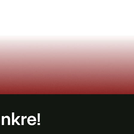
ünkre!