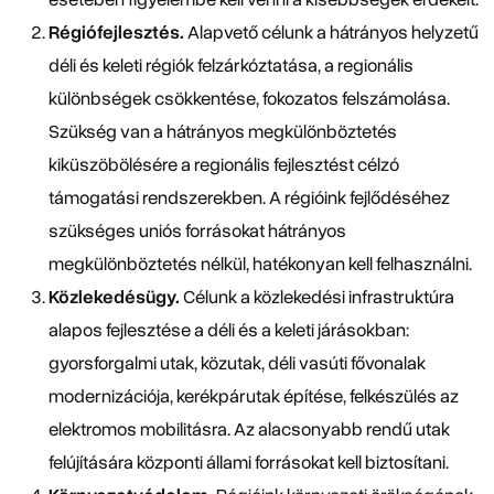
Régiófejlesztés.
Alapvető célunk a hátrányos helyzetű
déli és keleti régiók felzárkóztatása, a regionális
különbségek csökkentése, fokozatos felszámolása.
Szükség van a hátrányos megkülönböztetés
kiküszöbölésére a regionális fejlesztést célzó
támogatási rendszerekben. A régióink fejlődéséhez
szükséges uniós forrásokat hátrányos
megkülönböztetés nélkül, hatékonyan kell felhasználni.
Közlekedésügy.
Célunk a közlekedési infrastruktúra
alapos fejlesztése a déli és a keleti járásokban:
gyorsforgalmi utak, közutak, déli vasúti fővonalak
modernizációja, kerékpárutak építése, felkészülés az
elektromos mobilitásra. Az alacsonyabb rendű utak
felújítására központi állami forrásokat kell biztosítani.