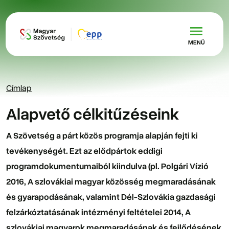
Ugrás a tartalomra
MENÜ
Címlap
Alapvető célkitűzéseink
A Szövetség a párt közös programja alapján fejti ki
tevékenységét. Ezt az elődpártok eddigi
programdokumentumaiból kiindulva (pl. Polgári Vízió
2016, A szlovákiai magyar közösség megmaradásának
és gyarapodásának, valamint Dél-Szlovákia gazdasági
felzárkóztatásának intézményi feltételei 2014, A
szlovákiai magyarok megmaradásának és fejlődésének