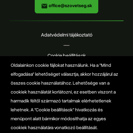
office@szovetseg.sk
Adatvédelmi tájékoztató
Cookie beállítások
Oldalainkon cookie fájlokat használunk. Ha a "Mind
elfogadása" lehetőséget választja, akkor hozzájárul az
Nyereményjáték szabályzat
összes cookie használatához. Lehetősége van a
cookiek használatát korlátozni, ez esetben viszont a
Manifesto
harmadik féltől származó tartalmak elérhetetlenek
lehetnek. A "Cookie beállítások" hivatkozás és
EPP politikai programja
menüpont alatt bármikor módosíthatja az egyes
cookiek használatára vonatkozó beállítását.