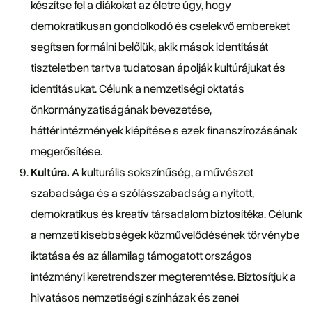
készítse fel a diákokat az életre úgy, hogy
demokratikusan gondolkodó és cselekvő embereket
segítsen formálni belőlük, akik mások identitását
tiszteletben tartva tudatosan ápolják kultúrájukat és
identitásukat. Célunk a nemzetiségi oktatás
önkormányzatiságának bevezetése,
háttérintézmények kiépítése s ezek finanszírozásának
megerősítése.
Kultúra.
A kulturális sokszínűség, a művészet
szabadsága és a szólásszabadság a nyitott,
demokratikus és kreatív társadalom biztosítéka. Célunk
a nemzeti kisebbségek közművelődésének törvénybe
iktatása és az államilag támogatott országos
intézményi keretrendszer megteremtése. Biztosítjuk a
hivatásos nemzetiségi színházak és zenei