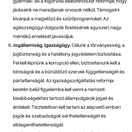
gyermek- és a fogorvosi ellátórendszer reformját, hogy
járásaink ne maradjanak orvosok nélkül. Támogatni
kívánjuk a megelőző és szűrőprogramokat. Az
egészségügyi dolgozók fizetésének egyszeri, nagy
mértékű emelését javasoljuk.
Jogállamiság, igazságügy.
Célunk a törvényesség, a
jogbiztonság és a hatékony jogvédelem biztosítása.
Fel kell lépnünk a korrupció ellen, biztosítanunk kell a
bíróságok és a bűnüldöző szervek függetlenségét és
pártatlanságát. Az igazságszolgáltatás reformja
keretén belül figyelembe kell venni a nemzeti
kisebbségekhez tartozó állampolgárok jogait és
érdekeit. Tiszteletben kell tartani az alapvető emberi
jogok és szabadságok sérthetetlenségét és
elidegeníthetetlenségét.