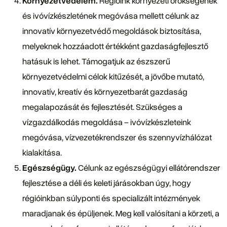
Környezetvédelem.
Régióink környezeti örökségének
és ivóvízkészletének megóvása mellett célunk az
innovatív környezetvédő megoldások biztosítása,
melyeknek hozzáadott értékként gazdaságfejlesztő
hatásuk is lehet. Támogatjuk az észszerű
környezetvédelmi célok kitűzését, a jövőbe mutató,
innovatív, kreatív és környezetbarát gazdaság
megalapozását és fejlesztését. Szükséges a
vízgazdálkodás megoldása – ivóvízkészleteink
megóvása, vízvezetékrendszer és szennyvízhálózat
kialakítása.
Egészségügy.
Célunk az egészségügyi ellátórendszer
fejlesztése a déli és keleti járásokban úgy, hogy
régióinkban súlyponti és specializált intézmények
maradjanak és épüljenek. Meg kell valósítani a körzeti, a