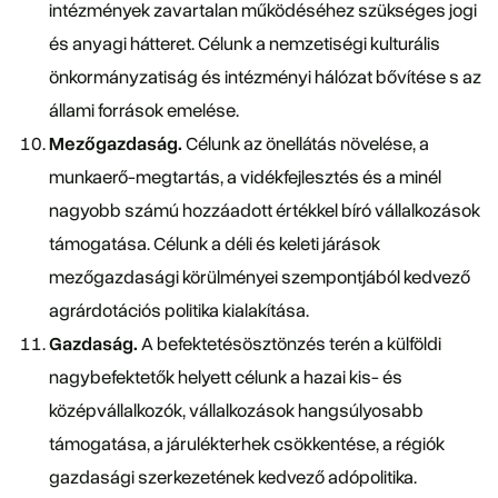
intézmények zavartalan működéséhez szükséges jogi
és anyagi hátteret. Célunk a nemzetiségi kulturális
önkormányzatiság és intézményi hálózat bővítése s az
állami források emelése.
Mezőgazdaság.
Célunk az önellátás növelése, a
munkaerő-megtartás, a vidékfejlesztés és a minél
nagyobb számú hozzáadott értékkel bíró vállalkozások
támogatása. Célunk a déli és keleti járások
mezőgazdasági körülményei szempontjából kedvező
agrárdotációs politika kialakítása.
Gazdaság.
A befektetésösztönzés terén a külföldi
nagybefektetők helyett célunk a hazai kis- és
középvállalkozók, vállalkozások hangsúlyosabb
támogatása, a járulékterhek csökkentése, a régiók
gazdasági szerkezetének kedvező adópolitika.