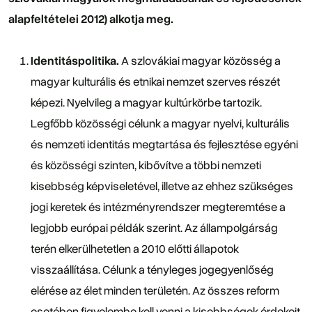
alapfeltételei 2012) alkotja meg.
Identitáspolitika.
A szlovákiai magyar közösség a
magyar kulturális és etnikai nemzet szerves részét
képezi. Nyelvileg a magyar kultúrkörbe tartozik.
Legfőbb közösségi célunk a magyar nyelvi, kulturális
és nemzeti identitás megtartása és fejlesztése egyéni
és közösségi szinten, kibővítve a többi nemzeti
kisebbség képviseletével, illetve az ehhez szükséges
jogi keretek és intézményrendszer megteremtése a
legjobb európai példák szerint. Az állampolgárság
terén elkerülhetetlen a 2010 előtti állapotok
visszaállítása. Célunk a tényleges jogegyenlőség
elérése az élet minden területén. Az összes reform
esetében figyelembe kell venni a kisebbségek érdekeit.