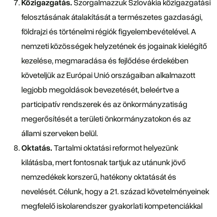
Közigazgatás.
Szorgalmazzuk Szlovákia közigazgatási
felosztásának átalakítását a természetes gazdasági,
földrajzi és történelmi régiók figyelembevételével. A
nemzeti közösségek helyzetének és jogainak kielégítő
kezelése, megmaradása és fejlődése érdekében
követeljük az Európai Unió országaiban alkalmazott
legjobb megoldások bevezetését, beleértve a
participatív rendszerek és az önkormányzatiság
megerősítését a területi önkormányzatokon és az
állami szerveken belül.
Oktatás.
Tartalmi oktatási reformot helyezünk
kilátásba, mert fontosnak tartjuk az utánunk jövő
nemzedékek korszerű, hatékony oktatását és
nevelését. Célunk, hogy a 21. század követelményeinek
megfelelő iskolarendszer gyakorlati kompetenciákkal