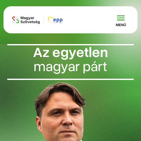
Ugrás a tartalomra
MENÜ
Az egyetlen
magyar párt