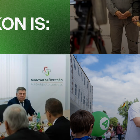
I
ON IS: