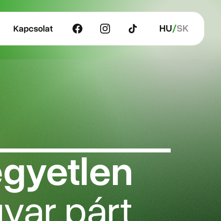
HU
SK
Kapcsolat
egyetlen
yar párt