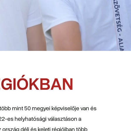
ÉGIÓKBAN
több mint 50 megyei képviselője van és
022-es helyhatósági választáson a
rszág déli és keleti régióiban több