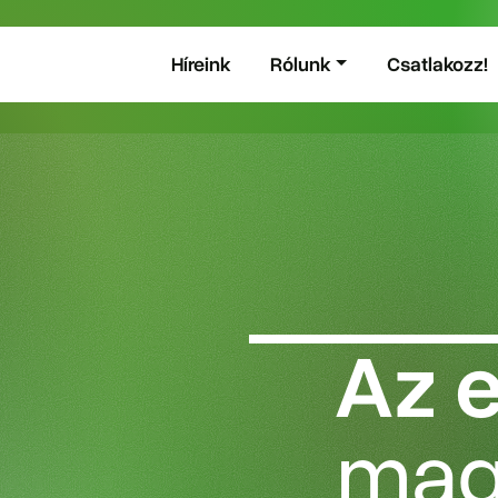
Híreink
Rólunk
Csatlakozz!
Az 
mag