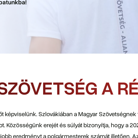
apatunkba!
SZÖVETSÉG A R
őt képviselünk. Szlovákiában a Magyar Szövetségnek 
t. Közösségünk erejét és súlyát bizonyítja, hogy a 2
jobb eredményt a polgármesterek számát illetően. Az o