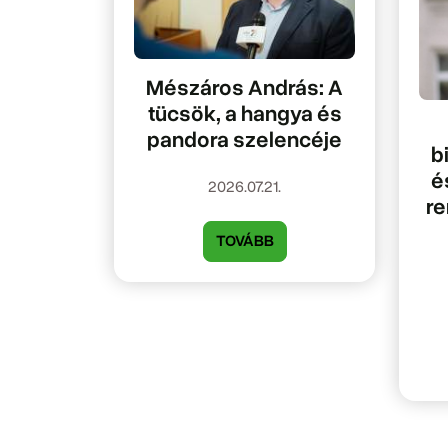
Mészáros András: A
tücsök, a hangya és
pandora szelencéje
b
é
2026.07.21.
re
TOVÁBB