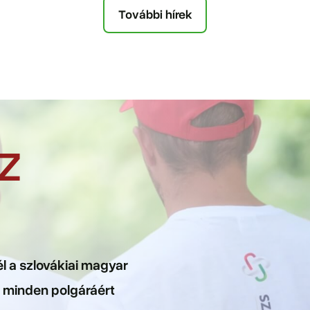
További hírek
Z
él a szlovákiai magyar
g minden polgáráért