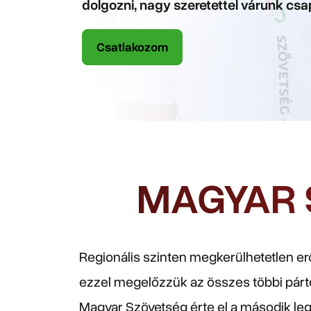
dolgozni, nagy szeretettel várunk cs
Csatlakozom
MAGYAR 
Regionális szinten megkerülhetetlen er
ezzel megelőzzük az összes többi párto
Magyar Szövetség érte el a második leg