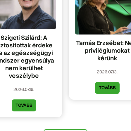
Szigeti Szilárd: A
Tamás Erzsébet: 
iztosítottak érdeke
privilégiumokat
s az egészségügyi
kérünk
ndszer egyensúlya
nem kerülhet
2026.07.13.
veszélybe
TOVÁBB
2026.07.16.
TOVÁBB