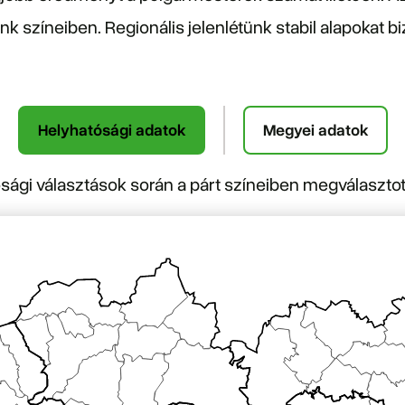
k színeiben. Regionális jelenlétünk stabil alapokat 
Helyhatósági adatok
Megyei adatok
sági választások során a párt színeiben megválaszto