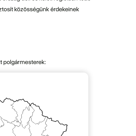
biztosít közösségünk érdekeinek
tt polgármesterek: